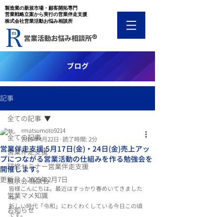
​製造業の新規市場・顧客開拓専門
​営業戦略立案から実行の営業伴走支援
​株式会社営業活動お悩み相談所
​ブログ
記事
全ての記事
rmatsumoto9214
全ての記事
2019年4月22日
読了時間: 2分
営業伴走支援:5月17日(金)・24日(金)売上アッ
営業伴走支援
プにつながる営業活動の仕組みを作る勉強会を
研修セミナー営業伴走支援
開催します。
更新日：
2025年2月7日
展示会 商談会
皆様こんにちは。最近はすっかり春めいてきました
営業マメ知識
ね。
新しい時代「令和」にわくわくしている今日この頃
お知らせ
です。