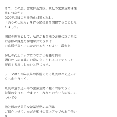
さて、この度、営業伴走支援、貴社の営業活動活性
化につながる
2020年以降の営業強化対策と称し、
「売りの仕組み」を作る勉強会を開催することとな
りました。
開催の趣旨として、私達がお客様のお役に立つ為に
お客様の課題を課題解決できれば
お客様が喜んでいただけるか？をより一層考え、
御社の売上アップにつながる有益な情報、
明日からの営業にお役に立てられるコンテンツを
提供する場にしたいと存じます。
テーマは2020年以降の課題である景気の冷え込みに
立ち向かうべく、
景気の落ち込み時の営業活動に強く対応できる
営業のやり方、今まで・これからの売り方の違いに
ついてや
他社様の効果的な営業活動の事例等
ご紹介させていただき御社の売上アップのお手伝い
を