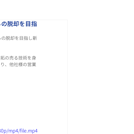
らの脱却を目指
らの脱却を目指し新
開拓の売る技術を身
くり、他社様の営業
80p/mp4/file.mp4