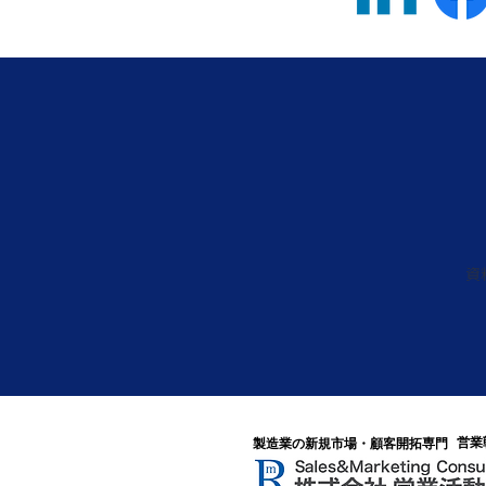
資
​営
​製造業の新規市場・顧客開拓専門