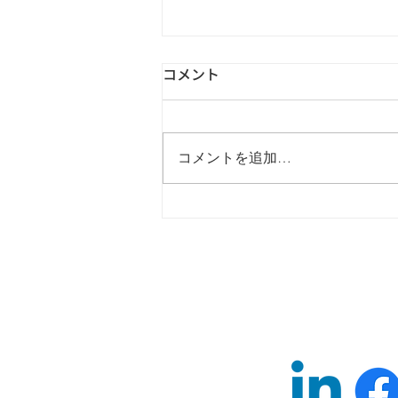
コメント
コメントを追加…
4/23営業の人手不足を解消！
人数が少ない会社でも営業DX
を取り入れ売上安定と利益率
の向上を実現するセミナーを
開催