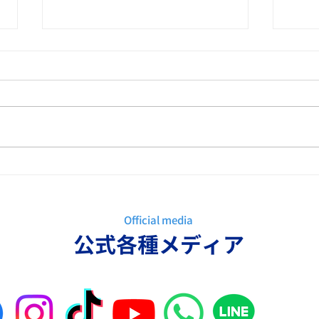
4/9営業の人手不足を解消！
3/
人数が少ない会社でも営業DX
活動
を取り入れ売上安定と利益率
例セ
Official media
の向上を実現するセミナー開
​公式各種メディア
催