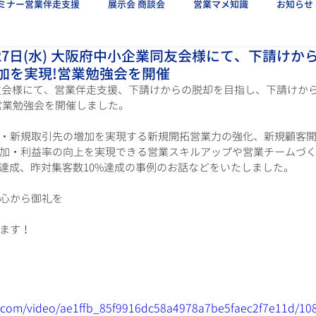
ミナー営業伴走支援
展示会 商談会
営業マメ知識
お知らせ
27日(水) 大阪府中小企業同友会様にて、下請けか
加を実現!営業勉強会を開催
業同友会様にて、営業伴走支援、下請けからの脱却を目指し、下請けか
営業勉強会を開催しました。
・新規取引先の増加を実現する新規開拓営業力の強化、新規顧客
加・利益率の向上を実現できる営業スキルアップや営業チームづ
%達成、昨対集客数10%達成の事例のお話などをいたしました。
心から御礼を
ます！
tic.com/video/ae1ffb_85f9916dc58a4978a7be5faec2f7e11d/10