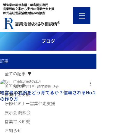
​製造業の新規市場・顧客開拓専門
​営業戦略立案から実行の営業伴走支援
​株式会社営業活動お悩み相談所
​ブログ
記事
全ての記事
rmatsumoto9214
全ての記事
2025年7月7日
読了時間: 3分
経営者の右腕をどう育てるか？信頼されるNo.2
営業伴走支援
の作り方
研修セミナー営業伴走支援
展示会 商談会
営業マメ知識
お知らせ