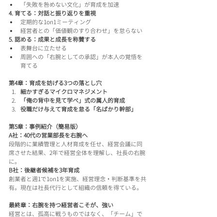
「失敗を咎めない文化」が育成を加速
4. 育てる：対話と振り返りを重視
定期的な1on1ミーティング
経営者との「価値観のすり合わせ」を怠らない
5. 認める：成果と成長を称賛する
表舞台に立たせる
周囲への「右腕としての承認」が本人の覚悟を
育てる
第4章：育成を妨げる3つの落とし穴
細かすぎるマイクロマネジメント
「俺の背中を見て学べ」式の属人的育成
役職だけ与えて育成を怠る「名ばかり幹部」
第5章：事例紹介（簡易版）
A社：40代の営業部長を右腕へ
段階的に業績管理と人材育成を任せ、経営会議に同
席させた結果、2年で経営全体を理解し、社長の右腕
に。
B社：後継者候補を3年育成
創業者と週1で1on1を実施、経営理念・判断基準を共
有。現在は社長代行として組織の信頼を得ている。
最終章：右腕を持つ経営者こそが、強い
経営とは、孤高に戦うものではなく、「チーム」で