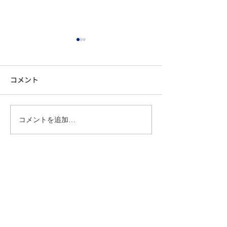
コメント
コメントを追加…
人が辞めない会社を作る
チーム全体の営
中小企業が実践すべき人
上げするフィー
材定着術5選
術