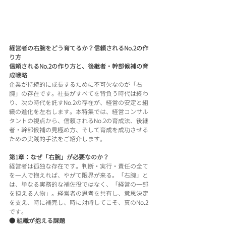
経営者の右腕をどう育てるか？信頼されるNo.2の作
り方
信頼されるNo.2の作り方と、後継者・幹部候補の育
成戦略
企業が持続的に成長するために不可欠なのが「右
腕」の存在です。社長がすべてを背負う時代は終わ
り、次の時代を託すNo.2の存在が、経営の安定と組
織の進化を左右します。本特集では、経営コンサル
タントの視点から、信頼されるNo.2の育成法、後継
者・幹部候補の見極め方、そして育成を成功させる
ための実践的手法をご紹介します。
第1章：なぜ「右腕」が必要なのか？
経営者は孤独な存在です。判断・実行・責任の全て
を一人で抱えれば、やがて限界が来る。「右腕」と
は、単なる実務的な補佐役ではなく、「経営の一部
を担える人物」。経営者の思考を共有し、意思決定
を支え、時に補完し、時に対峙してこそ、真のNo.2
です。
● 組織が抱える課題