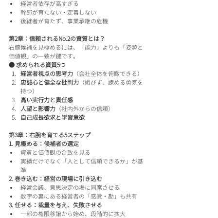
経営者依存が高すぎる
幹部が育たない・定着しない
後継者が育たず、事業承継の危機
第2章：信頼されるNo.2の資質とは？
右腕候補を見極めるには、「能力」よりも「姿勢と
価値観」の一致が鍵です。
● 求められる資質5つ
経営者視点の思考力
（会社全体を俯瞰できる）
忠誠心と健全な批判力
（媚びず、諫める勇気を
持つ）
高い実行力と責任感
人望と影響力
（社内外からの信頼）
自己成長欲求と学習意欲
第3章：右腕を育てる5ステップ
1. 見極める：候補者の選定
資質と価値観の合致を見る
実績だけでなく「人として信頼できるか」が基
準
2. 巻き込む：経営の現場に引き込む
経営会議、意思決定の場に同席させる
数字の裏にある経営者の「感覚・勘」も共有
3. 任せる：裁量を与え、失敗させる
一部の権限移譲から始め、段階的に拡大