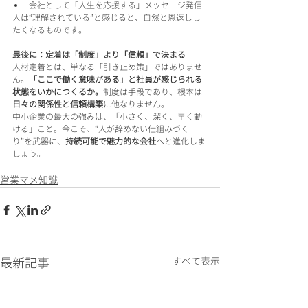
会社として「人生を応援する」メッセージ発信
人は“理解されている”と感じると、自然と恩返しし
たくなるものです。
最後に：定着は「制度」より「信頼」で決まる
人材定着とは、単なる「引き止め策」ではありませ
ん。
「ここで働く意味がある」と社員が感じられる
状態をいかにつくるか。
制度は手段であり、根本は
日々の関係性と信頼構築
に他なりません。
中小企業の最大の強みは、「小さく、深く、早く動
ける」こと。今こそ、“人が辞めない仕組みづく
り”を武器に、
持続可能で魅力的な会社
へと進化しま
しょう。
営業マメ知識
最新記事
すべて表示