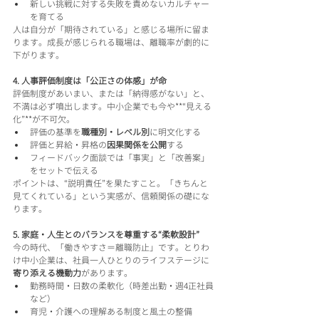
新しい挑戦に対する失敗を責めないカルチャー
を育てる
人は自分が「期待されている」と感じる場所に留ま
ります。成長が感じられる職場は、離職率が劇的に
下がります。
4. 人事評価制度は「公正さの体感」が命
評価制度があいまい、または「納得感がない」と、
不満は必ず噴出します。中小企業でも今や**“見える
化”**が不可欠。
評価の基準を
職種別・レベル別
に明文化する
評価と昇給・昇格の
因果関係を公開
する
フィードバック面談では「事実」と「改善案」
をセットで伝える
ポイントは、“説明責任”を果たすこと。「きちんと
見てくれている」という実感が、信頼関係の礎にな
ります。
5. 家庭・人生とのバランスを尊重する“柔軟設計”
今の時代、「働きやすさ＝離職防止」です。とりわ
け中小企業は、社員一人ひとりのライフステージに
寄り添える機動力
があります。
勤務時間・日数の柔軟化（時差出勤・週4正社員
など）
育児・介護への理解ある制度と風土の整備