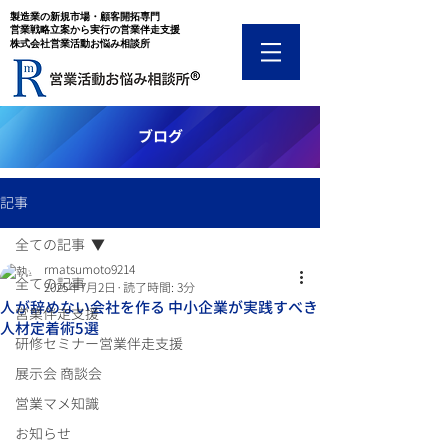
​製造業の新規市場・顧客開拓専門
​営業戦略立案から実行の営業伴走支援
​株式会社営業活動お悩み相談所
​ブログ
記事
全ての記事
rmatsumoto9214
全ての記事
2025年7月2日
読了時間: 3分
人が辞めない会社を作る 中小企業が実践すべき
営業伴走支援
人材定着術5選
研修セミナー営業伴走支援
展示会 商談会
営業マメ知識
お知らせ