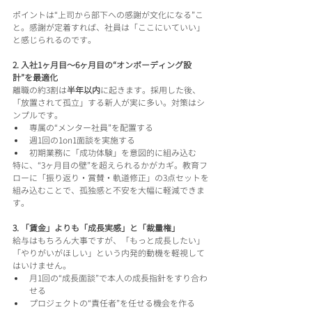
ポイントは“上司から部下への感謝が文化になる”こ
と。感謝が定着すれば、社員は「ここにいていい」
と感じられるのです。
2. 入社1ヶ月目〜6ヶ月目の“オンボーディング設
計”を最適化
離職の約3割は
半年以内
に起きます。採用した後、
「放置されて孤立」する新人が実に多い。対策はシ
ンプルです。
専属の“メンター社員”を配置する
週1回の1on1面談を実施する
初期業務に「成功体験」を意図的に組み込む
特に、“3ヶ月目の壁”を超えられるかがカギ。教育フ
ローに「振り返り・賞賛・軌道修正」の3点セットを
組み込むことで、孤独感と不安を大幅に軽減できま
す。
3. 「賃金」よりも「成長実感」と「裁量権」
給与はもちろん大事ですが、「もっと成長したい」
「やりがいがほしい」という内発的動機を軽視して
はいけません。
月1回の“成長面談”で本人の成長指針をすり合わ
せる
プロジェクトの“責任者”を任せる機会を作る