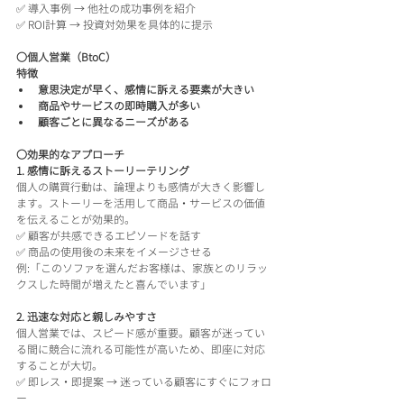
✅ 導入事例 → 他社の成功事例を紹介
✅ ROI計算 → 投資対効果を具体的に提示
〇個人営業（BtoC）
特徴
意思決定が早く、感情に訴える要素が大きい
商品やサービスの即時購入が多い
顧客ごとに異なるニーズがある
〇効果的なアプローチ
1. 感情に訴えるストーリーテリング
個人の購買行動は、論理よりも感情が大きく影響し
ます。ストーリーを活用して商品・サービスの価値
を伝えることが効果的。
✅ 顧客が共感できるエピソードを話す
✅ 商品の使用後の未来をイメージさせる
例:「このソファを選んだお客様は、家族とのリラッ
クスした時間が増えたと喜んでいます」
2. 迅速な対応と親しみやすさ
個人営業では、スピード感が重要。顧客が迷ってい
る間に競合に流れる可能性が高いため、即座に対応
することが大切。
✅ 即レス・即提案 → 迷っている顧客にすぐにフォロ
ー