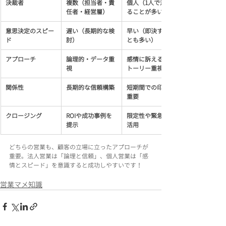
決裁者
複数（担当者・責
個人（1人で決め
任者・経営層）
ることが多い）
意思決定のスピー
遅い（長期的な検
早い（即決するこ
ド
討）
とも多い）
アプローチ
論理的・データ重
感情に訴える・ス
視
トーリー重視
関係性
長期的な信頼構築
短期間での印象が
重要
クロージング
ROIや成功事例を
限定性や緊急性を
提示
活用
どちらの営業も、顧客の立場に立ったアプローチが
重要。法人営業は「論理と信頼」、個人営業は「感
情とスピード」を意識すると成功しやすいです！
営業マメ知識