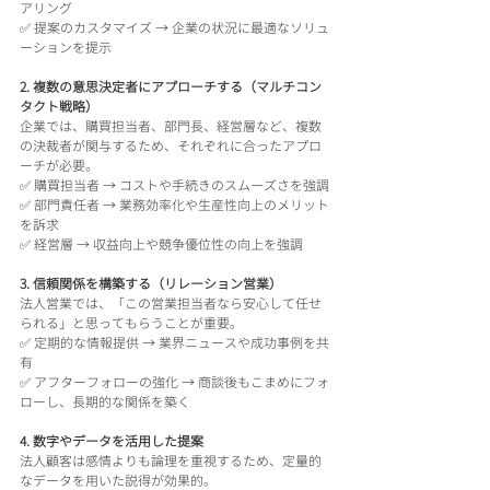
アリング
✅ 提案のカスタマイズ → 企業の状況に最適なソリュ
ーションを提示
2. 複数の意思決定者にアプローチする（マルチコン
タクト戦略）
企業では、購買担当者、部門長、経営層など、複数
の決裁者が関与するため、それぞれに合ったアプロ
ーチが必要。
✅ 購買担当者 → コストや手続きのスムーズさを強調
✅ 部門責任者 → 業務効率化や生産性向上のメリット
を訴求
✅ 経営層 → 収益向上や競争優位性の向上を強調
3. 信頼関係を構築する（リレーション営業）
法人営業では、「この営業担当者なら安心して任せ
られる」と思ってもらうことが重要。
✅ 定期的な情報提供 → 業界ニュースや成功事例を共
有
✅ アフターフォローの強化 → 商談後もこまめにフォ
ローし、長期的な関係を築く
4. 数字やデータを活用した提案
法人顧客は感情よりも論理を重視するため、定量的
なデータを用いた説得が効果的。