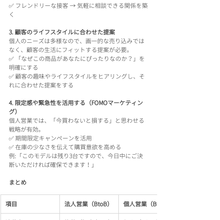
✅ フレンドリーな接客 → 気軽に相談できる関係を築
く
3. 顧客のライフスタイルに合わせた提案
個人のニーズは多様なので、画一的な売り込みでは
なく、顧客の生活にフィットする提案が必要。
✅ 「なぜこの商品があなたにぴったりなのか？」を
明確にする
✅ 顧客の趣味やライフスタイルをヒアリングし、そ
れに合わせた提案をする
4. 限定感や緊急性を活用する（FOMOマーケティン
グ）
個人営業では、「今買わないと損する」と思わせる
戦略が有効。
✅ 期間限定キャンペーンを活用
✅ 在庫の少なさを伝えて購買意欲を高める
例:「このモデルは残り3台ですので、今日中にご決
断いただければ確保できます！」
まとめ
項目
法人営業（BtoB）
個人営業（BtoC）