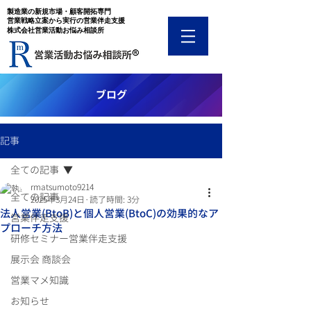
​製造業の新規市場・顧客開拓専門
​営業戦略立案から実行の営業伴走支援
​株式会社営業活動お悩み相談所
​ブログ
記事
全ての記事
rmatsumoto9214
全ての記事
2025年3月24日
読了時間: 3分
法人営業(BtoB)と個人営業(BtoC)の効果的なア
営業伴走支援
プローチ方法
研修セミナー営業伴走支援
展示会 商談会
営業マメ知識
お知らせ