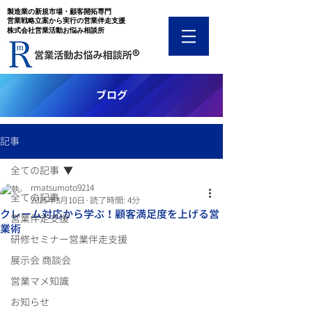
​製造業の新規市場・顧客開拓専門
​営業戦略立案から実行の営業伴走支援
​株式会社営業活動お悩み相談所
​ブログ
記事
全ての記事
rmatsumoto9214
全ての記事
2025年3月10日
読了時間: 4分
クレーム対応から学ぶ！顧客満足度を上げる営
営業伴走支援
業術
研修セミナー営業伴走支援
展示会 商談会
営業マメ知識
お知らせ