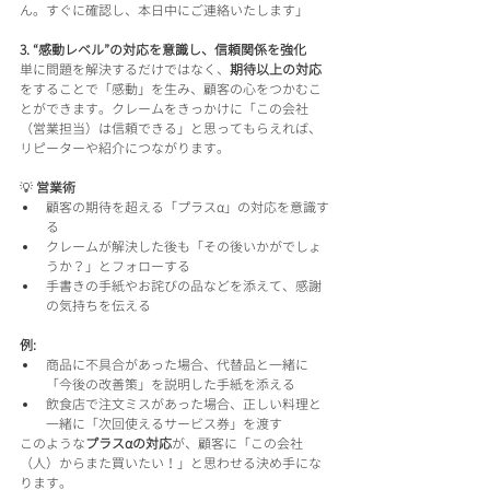
ん。すぐに確認し、本日中にご連絡いたします」
3. “感動レベル”の対応を意識し、信頼関係を強化
単に問題を解決するだけではなく、
期待以上の対応
をすることで「感動」を生み、顧客の心をつかむこ
とができます。クレームをきっかけに「この会社
（営業担当）は信頼できる」と思ってもらえれば、
リピーターや紹介につながります。
💡 
営業術
顧客の期待を超える「プラスα」の対応を意識す
る
クレームが解決した後も「その後いかがでしょ
うか？」とフォローする
手書きの手紙やお詫びの品などを添えて、感謝
の気持ちを伝える
例:
商品に不具合があった場合、代替品と一緒に
「今後の改善策」を説明した手紙を添える
飲食店で注文ミスがあった場合、正しい料理と
一緒に「次回使えるサービス券」を渡す
このような
プラスαの対応
が、顧客に「この会社
（人）からまた買いたい！」と思わせる決め手にな
ります。