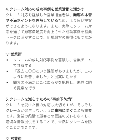
4. クレーム対応の成功事例を営業活動に活かす
クレーム対応を経験した営業担当者は、
顧客の本音
や不満ポイントを理解している
ため、より良い提案
ができるようになります。また、実際にクレーム対
応を通じて顧客満足度を向上させた成功事例を営業
トークに活かすことで、新規顧客の獲得にもつなが
ります。
💡 
営業術
クレームの成功対応事例を蓄積し、営業チーム
で共有する
「過去に○○という課題がありましたが、この
ように改善しました」と提案に活かす
顧客の不満がどこにあるかを把握し、未然に防
ぐ提案を行う
5. クレームを減らすための“事前予防策”
クレームを受けた後の対応も大切ですが、そもそも
クレームが発生しないように
事前に防ぐこと
も重要
です。営業の段階で顧客との認識のズレをなくし、
適切な情報提供をすることで、未然にクレームを防
ぐことができます。
💡 
営業術