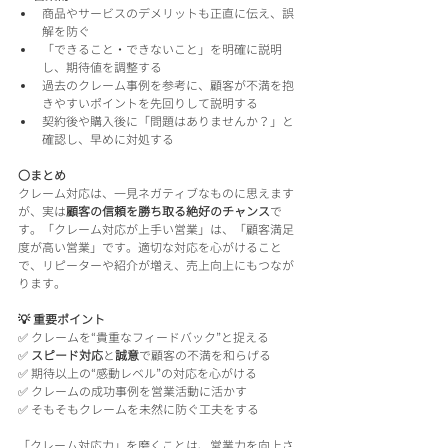
商品やサービスのデメリットも正直に伝え、誤
解を防ぐ
「できること・できないこと」を明確に説明
し、期待値を調整する
過去のクレーム事例を参考に、顧客が不満を抱
きやすいポイントを先回りして説明する
契約後や購入後に「問題はありませんか？」と
確認し、早めに対処する
〇まとめ
クレーム対応は、一見ネガティブなものに思えます
が、実は
顧客の信頼を勝ち取る絶好のチャンス
で
す。「クレーム対応が上手い営業」は、「顧客満足
度が高い営業」です。適切な対応を心がけること
で、リピーターや紹介が増え、売上向上にもつなが
ります。
💡 重要ポイント
✅ クレームを“貴重なフィードバック”と捉える
✅ 
スピード対応
と
誠意
で顧客の不満を和らげる
✅ 期待以上の“感動レベル”の対応を心がける
✅ クレームの成功事例を営業活動に活かす
✅ そもそもクレームを未然に防ぐ工夫をする
「クレーム対応力」を磨くことは、営業力を向上さ