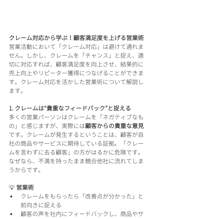
クレーム対応から学ぶ！顧客満足度を上げる営業術
営業活動において「クレーム対応」は避けて通れま
せん。しかし、クレームを「チャンス」と捉え、適
切に対応すれば、顧客満足度を向上させ、結果的に
売上向上やリピーター獲得につなげることができま
す。クレーム対応を活かした営業術について解説し
ます。
1. クレームは“貴重なフィードバック”と捉える
多くの営業パーソンはクレームを「ネガティブなも
の」と感じますが、実際には
顧客からの貴重な意見
です。クレームが発生するということは、顧客が自
社の商品やサービスに期待している証拠。「クレー
ムを言わずに去る顧客」の方がはるかに危険です。
なぜなら、不満を持ったまま競合他社に流れてしま
うからです。
💡 
営業術
クレームをもらったら「改善点が分かった」と
前向きに捉える
顧客の声を社内にフィードバックし、商品やサ