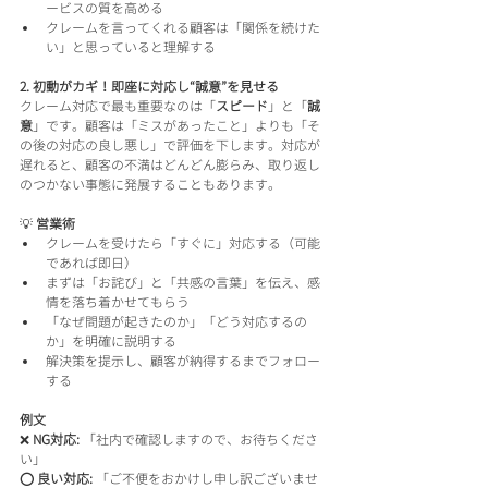
ービスの質を高める
クレームを言ってくれる顧客は「関係を続けた
い」と思っていると理解する
2. 初動がカギ！即座に対応し“誠意”を見せる
クレーム対応で最も重要なのは「
スピード
」と「
誠
意
」です。顧客は「ミスがあったこと」よりも「そ
の後の対応の良し悪し」で評価を下します。対応が
遅れると、顧客の不満はどんどん膨らみ、取り返し
のつかない事態に発展することもあります。
💡 
営業術
クレームを受けたら「すぐに」対応する（可能
であれば即日）
まずは「お詫び」と「共感の言葉」を伝え、感
情を落ち着かせてもらう
「なぜ問題が起きたのか」「どう対応するの
か」を明確に説明する
解決策を提示し、顧客が納得するまでフォロー
する
例文
❌ 
NG対応:
 「社内で確認しますので、お待ちくださ
い」
⭕ 
良い対応:
 「ご不便をおかけし申し訳ございませ