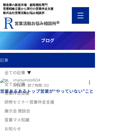
​製造業の新規市場・顧客開拓専門
​営業戦略立案から実行の営業伴走支援
​株式会社営業活動お悩み相談所
​ブログ
記事
全ての記事
rmatsumoto9214
全ての記事
3月13日
読了時間: 3分
営業あるあるトップ営業が“やっていない”こと
営業伴走支援
研修セミナー営業伴走支援
展示会 商談会
営業マメ知識
お知らせ