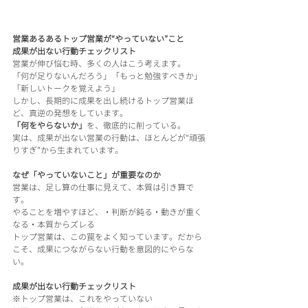
営業あるあるトップ営業が“やっていない”こと
成果が出ない行動チェックリスト
営業が伸び悩む時、多くの人はこう考えます。
「何が足りないんだろう」「もっと勉強すべきか」
「新しいトークを覚えよう」
しかし、長期的に成果を出し続けるトップ営業ほ
ど、真逆の発想をしています。
「何をやらないか」
を、徹底的に削っている。
実は、成果が出ない営業の行動は、ほとんどが“頑張
りすぎ”から生まれています。
なぜ「やっていないこと」が重要なのか
営業は、足し算の仕事に見えて、本質は引き算で
す。
やることを増やすほど、・判断が鈍る・動きが重く
なる・本質からズレる
トップ営業は、この罠をよく知っています。だから
こそ、成果につながらない行動を意図的にやらな
い。
成果が出ない行動チェックリスト
※トップ営業は、これをやっていない