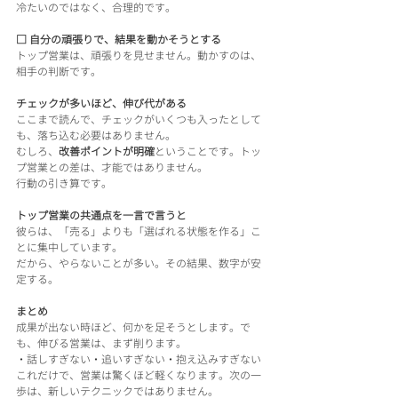
冷たいのではなく、合理的です。
□ 自分の頑張りで、結果を動かそうとする
トップ営業は、頑張りを見せません。動かすのは、
相手の判断です。
チェックが多いほど、伸び代がある
ここまで読んで、チェックがいくつも入ったとして
も、落ち込む必要はありません。
むしろ、
改善ポイントが明確
ということです。トッ
プ営業との差は、才能ではありません。
行動の引き算です。
トップ営業の共通点を一言で言うと
彼らは、「売る」よりも「選ばれる状態を作る」こ
とに集中しています。
だから、やらないことが多い。その結果、数字が安
定する。
まとめ
成果が出ない時ほど、何かを足そうとします。で
も、伸びる営業は、まず削ります。
・話しすぎない・追いすぎない・抱え込みすぎない
これだけで、営業は驚くほど軽くなります。次の一
歩は、新しいテクニックではありません。