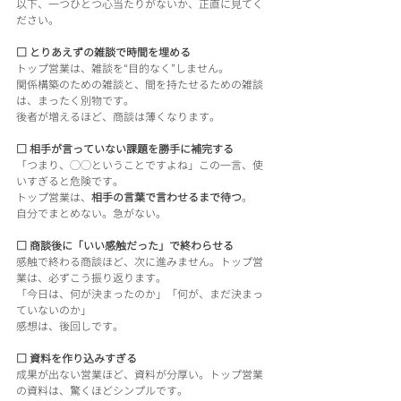
以下、一つひとつ心当たりがないか、正直に見てく
ださい。
□ とりあえずの雑談で時間を埋める
トップ営業は、雑談を“目的なく”しません。
関係構築のための雑談と、間を持たせるための雑談
は、まったく別物です。
後者が増えるほど、商談は薄くなります。
□ 相手が言っていない課題を勝手に補完する
「つまり、◯◯ということですよね」この一言、使
いすぎると危険です。
トップ営業は、
相手の言葉で言わせるまで待つ
。
自分でまとめない。急がない。
□ 商談後に「いい感触だった」で終わらせる
感触で終わる商談ほど、次に進みません。トップ営
業は、必ずこう振り返ります。
「今日は、何が決まったのか」「何が、まだ決まっ
ていないのか」
感想は、後回しです。
□ 資料を作り込みすぎる
成果が出ない営業ほど、資料が分厚い。トップ営業
の資料は、驚くほどシンプルです。