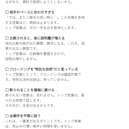
なぜなら、資料で説得しようとしないから。
□ 相手のペースに合わせすぎる
「では、またご都合の良い時に…」この言葉を多用
する営業ほど、商談は止まります。
トップ営業は、次の一手を必ず具体化します。
□ 比較されると、急に説明量が増える
他社比較の話が出た瞬間、饒舌になる。これも、成
果が出ない典型です。
トップ営業は、比較軸を整理するだけ。
説明は増やしません。
□ クロージングを“特別な技術”だと思っている
トップ営業にとって、クロージングは確認作業で
す。特別な決め台詞は、持っていません。
□ 断られることを極端に避ける
断られない営業は、売れません。トップ営業は、断
られる前提で話します。
その方が、本音が出るからです。
□ 全案件を平等に扱う
これは、一番差が出るポイントです。トップ営業
は、見込みの薄い案件に時間を使いません。