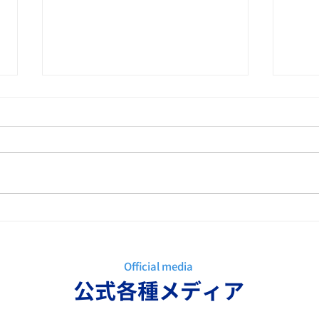
顧客ロイヤルティを高める営
契約
業アプローチとは？
めの
Official media
​公式各種メディア