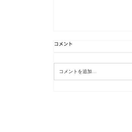
コメント
コメントを追加…
断られてからが勝負！再アプ
ローチで成果を上げる営業術