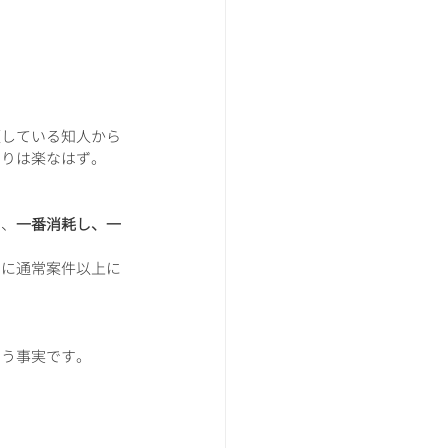
頼している知人から
よりは楽なはず。
て、
一番消耗し、一
きに通常案件以上に
いう事実です。