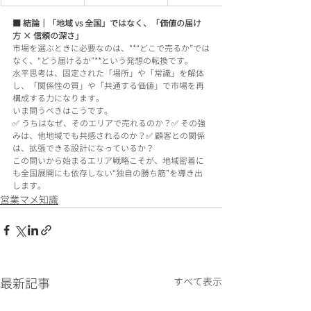
■ 結論｜「地域 vs 全国」ではなく、「価値の届け
方 × 信頼の深さ」
市場を選ぶときに必要なのは、**“どこで売るか”では
なく、“どう届けるか”**という発想の転換です。
水平思考は、固定された「場所」や「常識」を解体
し、「関係性の質」や「共通する価値」で市場を再
構成する力になります。
いま問うべきはこうです。
✅ うちはなぜ、そのエリアで売れるのか？✅ その強
みは、他地域でも共感されるのか？✅ 顧客との関係
は、拡張できる設計になっているか？
この問いから始まるエリア戦略こそが、地域密着に
も全国展開にも依存しない“独自の勝ち筋”を導き出
します。
営業マメ知識
最新記事
すべて表示