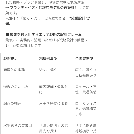
れた戦略・ブランド設計、現場は柔軟に地域対応
→ 
フランチャイズ／代理店モデルの再設計
として有
効です。
POINT：「広く・深く」は両立できる。
“分業設計”が
鍵。
■ 成果を最大化するエリア戦略の設計フレーム
最後に、実務的に活用いただける戦略設計の簡易フ
レームをご紹介します：
戦略視点
地域密着型
全国展開型
顧客との距離
近く、濃く
広く、薄く（ただ
し拡張性あり）
強みの活かし方
顧客理解・柔軟対
スケール・再現
応
性・共通価値
弱みの補完
人手や時間に限界
ローカライズの不
足、信頼構築の難
しさ
水平思考の突破口
「濃い関係」の応
「同じ悩み層」を
用先を探す
地域横断で拾う