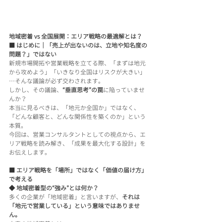
地域密着 vs 全国展開：エリア戦略の最適解とは？
■ はじめに｜「売上が出ないのは、立地や知名度の
問題？」ではない
新規市場開拓や営業戦略を立てる際、「まずは地元
から攻めよう」「いきなり全国はリスクが大きい」
…そんな議論が必ず交わされます。
しかし、その議論、
“垂直思考”の罠
に陥っていませ
んか？
本当に見るべきは、「地元か全国か」ではなく、
「どんな顧客と、どんな関係性を築くのか」という
本質。
今回は、営業コンサルタントとしての視点から、エ
リア戦略を読み解き、「成果を最大化する設計」を
お伝えします。
■ エリア戦略を「場所」ではなく「価値の届け方」
で考える
◆ 地域密着型の“強み”とは何か？
多くの企業が「地域密着」と言いますが、
それは
「地元で営業している」という意味ではありませ
ん。