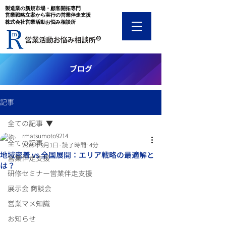
​製造業の新規市場・顧客開拓専門
​営業戦略立案から実行の営業伴走支援
​株式会社営業活動お悩み相談所
​ブログ
記事
全ての記事
rmatsumoto9214
全ての記事
2025年9月1日
読了時間: 4分
地域密着 vs 全国展開：エリア戦略の最適解と
営業伴走支援
は？
研修セミナー営業伴走支援
展示会 商談会
営業マメ知識
お知らせ