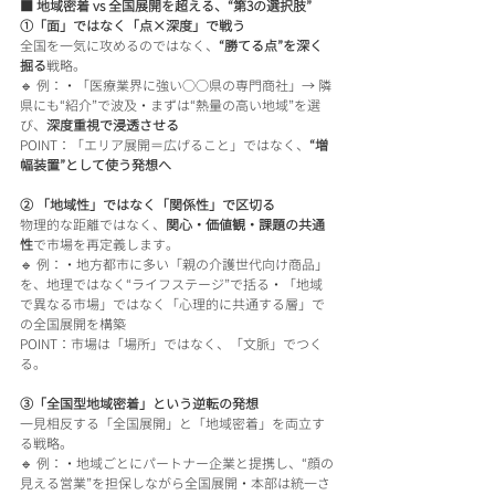
■ 地域密着 vs 全国展開を超える、“第3の選択肢”
①「面」ではなく「点×深度」で戦う
全国を一気に攻めるのではなく、
“勝てる点”を深く
掘る
戦略。
🔹 例：・「医療業界に強い○○県の専門商社」→ 隣
県にも“紹介”で波及・まずは“熱量の高い地域”を選
び、
深度重視で浸透させる
POINT：「エリア展開＝広げること」ではなく、
“増
幅装置”として使う発想へ
② 「地域性」ではなく「関係性」で区切る
物理的な距離ではなく、
関心・価値観・課題の共通
性
で市場を再定義します。
🔹 例：・地方都市に多い「親の介護世代向け商品」
を、地理ではなく“ライフステージ”で括る・「地域
で異なる市場」ではなく「心理的に共通する層」で
の全国展開を構築
POINT：市場は「場所」ではなく、「文脈」でつく
る。
③「全国型地域密着」という逆転の発想
一見相反する「全国展開」と「地域密着」を両立す
る戦略。
🔹 例：・地域ごとにパートナー企業と提携し、“顔の
見える営業”を担保しながら全国展開・本部は統一さ