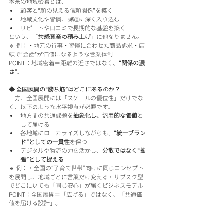
本来の地域密着とは、
顧客と“顔の見える信頼関係”を築く
地域文化や習慣、課題に深く入り込む
リピートや口コミで長期的な基盤を築く
という、「
共感資産の積み上げ
」に他なりません。
🔹 例：・地元の行事・習慣に合わせた商品訴求・店
頭で“会話”が価値になるような営業体制
POINT：地域密着＝距離の近さではなく、
“関係の濃
さ”
。
◆ 全国展開の“勝ち筋”はどこにあるのか？
一方、全国展開には「スケールの優位性」だけでな
く、以下のような水平視点が必要です。
地方間の共通課題を
抽象化し、汎用的な価値
と
して届ける
各地域にローカライズしながらも、
“統一ブラン
ド”としての一貫性
を保つ
デジタルや物流の力を活かし、
分散ではなく“拡
張”として捉える
🔹 例：・全国の“子育て世帯”向けに同じコンセプト
を展開し、地域ごとに言葉だけ変える・サブスク型
でどこにいても「同じ安心」が届くビジネスモデル
POINT：全国展開＝「広げる」ではなく、「共通価
値を届ける設計」。