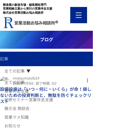
​製造業の新規市場・顧客開拓専門
​営業戦略立案から実行の営業伴走支援
​株式会社営業活動お悩み相談所
​ブログ
記事
全ての記事
rmatsumoto9214
全ての記事
2025年7月9日
読了時間: 3分
設備投資は「いつ・何に・いくら」が命！損し
営業伴走支援
ないための投資判断と、無駄を防ぐチェックリ
研修セミナー営業伴走支援
スト
展示会 商談会
営業マメ知識
お知らせ