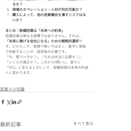
るか？
現場のオペレーション・人材が対応可能か？
購入によって、他の投資機会を潰すリスクはな
いか？
まとめ：設備投資は「未来への約束」
設備投資は単なる経費ではありません。それは、
「未来に稼げる会社になる」ための戦略的選択
で
す。だからこそ、感情や勢いではなく、数字と根拠
で判断することが、経営者の仕事です。
「今、買うべきか？」「それは本当に必要か？」
「いくらが適正か？」この3つの問いに、堂々と
「YES」と言えるときにこそ、設備投資は未来の利益
へと変わります。
営業マメ知識
最新記事
すべて表示