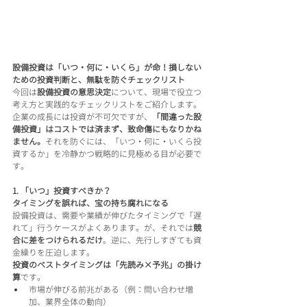
設備投資は「いつ・何に・いくら」が命！損しない
ための投資判断と、無駄を防ぐチェックリスト
今回は
設備投資の意思決定
について、現場で役立つ
考え方と実践的なチェックリストをご紹介します。
企業の成長には投資が不可欠ですが、
「間違った設
備投資」はコストでは済まず、致命傷にもなりかね
ません。
それを防ぐには、「いつ・何に・いくら投
資するか」を冷静かつ戦略的に見極める目が必要で
す。
1. 「いつ」投資すべきか？
タイミングを誤れば、宝の持ち腐れになる
設備投資は、需要や業績が伸びたタイミングで「遅
れて」行うケースがよくあります。が、それでは
競
合に差をつけられるだけ
。逆に、先行しすぎても資
金繰りを圧迫します。
投資のベストタイミングは「先読み×予兆」の掛け
算
です。
市場が伸びる前兆がある（例：問い合わせ増
加、業界全体の動向）