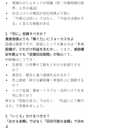
現場のボトルネックが明確（例：作業時間の限
界、人手の逼迫）
外注コストの増加が自社投資より高い
「今買えば安い」ではなく、「今逃せば損をす
る」と言える根拠がある
2. 「何に」投資すべきか？
資産価値よりも「稼ぐ力」にフォーカスせよ
設備は資産ですが、経営にとって大事なのは「
その
設備が、どれだけ利益を生むか
」。つまり、
減価償
却年数よりも「投資回収期間」が核心
です。
判断軸はこうです：
生産性：人件費や工数をどれだけ削減できる
か？
差別化：競合と違う価値を出せるか？
売上直結：新たな顧客層・単価向上に貢献する
か？
リスク低減：事故・トラブル・法的リスクを未
然に防ぐか？
単なる「性能の良さ」ではなく、「利益にどう繋が
るか」で見極めましょう。
3. 「いくら」かけるべきか？
「出せる金額」ではなく「回収可能な金額」で決め
よ