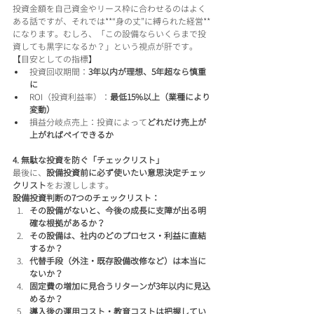
投資金額を自己資金やリース枠に合わせるのはよく
ある話ですが、それでは**“身の丈”に縛られた経営**
になります。むしろ、「この設備ならいくらまで投
資しても黒字になるか？」という視点が肝です。
【目安としての指標】
投資回収期間：
3年以内が理想、5年超なら慎重
に
ROI（投資利益率）：
最低15%以上（業種により
変動）
損益分岐点売上：投資によって
どれだけ売上が
上がればペイできるか
4. 無駄な投資を防ぐ「チェックリスト」
最後に、
設備投資前に必ず使いたい意思決定チェッ
クリスト
をお渡しします。
設備投資判断の7つのチェックリスト：
その設備がないと、今後の成長に支障が出る明
確な根拠があるか？
その設備は、社内のどのプロセス・利益に直結
するか？
代替手段（外注・既存設備改修など）は本当に
ないか？
固定費の増加に見合うリターンが3年以内に見込
めるか？
導入後の運用コスト・教育コストは把握してい