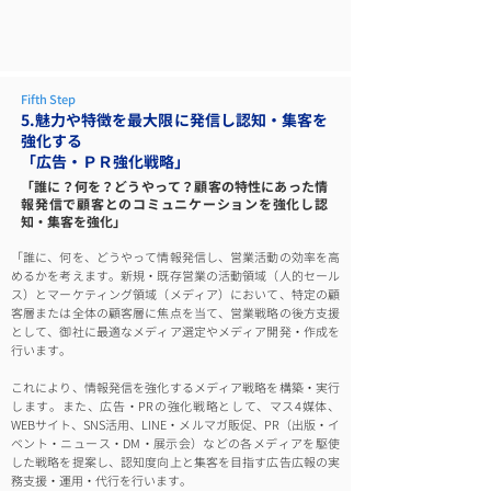
Fifth Step
5.魅力や特徴を最大限に発信し認知・集客を
強化する
「広告・ＰＲ強化戦略」
「誰に？何を？どうやって？顧客の特性にあった情
報発信で顧客とのコミュニケーションを強化し認
知・集客を強化」
「誰に、何を、どうやって情報発信し、営業活動の効率を高
めるかを考えます。新規・既存営業の活動領域（人的セール
ス）とマーケティング領域（メディア）において、特定の顧
客層または全体の顧客層に焦点を当て、営業戦略の後方支援
として、御社に最適なメディア選定やメディア開発・作成を
行います。
これにより、情報発信を強化するメディア戦略を構築・実行
します。また、広告・PRの強化戦略として、マス4媒体、
WEBサイト、SNS活用、LINE・メルマガ販促、PR（出版・イ
ベント・ニュース・DM・展示会）などの各メディアを駆使
した戦略を提案し、認知度向上と集客を目指す広告広報の実
務支援・運用・代行を行います。