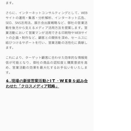
ます。
さらに、インターネットコンサルティングとして、WEB
サイトの運用・集客・分析解析、インターネット広告、
SEO、SNS活用法、展示会出展戦略など、御社の営業活
動を後方から支えるメディア活用方法を提案します。営
業活動において営業マンが活用できる印刷物やWEBサイ
トの企画・制作など、顧客との関係を深め、セールスに
結びつけるサポートを行い、営業活動の活性化に貢献し
ます。
これにより、ターゲット顧客に合わせた効率的な情報発
信が可能となり、御社の商品の認知度と購買意欲を高
め、営業活動の効果を最大化するお手伝いをいたしま
す。
4.現場の新規営業活動とIT・WEBを組み合
わせた「クロスメディア戦略」