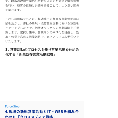
す。顧客の課題や業界の特性をふまえた対話や情報提供
を行い、顧客の信頼と共感を得ることで、より良い関係
を築きます。
これらの戦略をもとに、製造業での豊富な営業活動の経
験を活かし、御社の新規・既存営業活動における課題を
ヒアリングした上で、御社オリジナルの営業戦略をご提
案します。選択と集中、営業マンの平準化を目指し、効
率・効果を高める営業戦略で、売上アップのお手伝いを
いたします。
3.営業活動のプロセスを作り営業活動を仕組み
化する「新規既存営業活動戦略」
Force Step
4.現場の新規営業活動とIT・WEBを組み合
わせた「クロスメディア戦略」