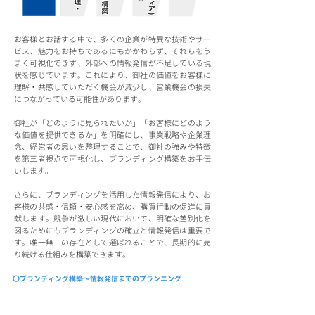
お客様とお話する中で、多くの企業が特異な技術やサー
ビス、魅力をお持ちであるにもかかわらず、それらをう
まく可視化できず、外部への情報発信が不足している現
状を感じています。これにより、御社の価値をお客様に
理解・共感していただく機会が減少し、営業機会の損失
につながっている可能性があります。
御社が「どのように見られたいか」「お客様にどのよう
な価値を提供できるか」を明確にし、事業戦略や企業理
念、経営者の思いを整理することで、御社の強みや特徴
を第三者視点で可視化し、ブランディング構築をお手伝
いします。
さらに、ブランディングを活用した情報発信により、お
客様の共感・信頼・安心感を高め、購買行動の促進に貢
献します。競争が激しい現代において、明確な差別化を
図るためにもブランディングの確立と情報発信は重要で
す。唯一無二の存在として選ばれることで、長期的に売
り続ける仕組みを構築できます。
〇ブランディング構築～情報発信までのプランニング
ブランディングを構築し外部へ情報発信。認知
度・浸透度の検証もする。