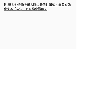
5.魅力や特徴を最大限に発信し認知・集客を強
化する「広告・ＰＲ強化戦略」
Plus Step
営業・広告・広報戦略立案と代行