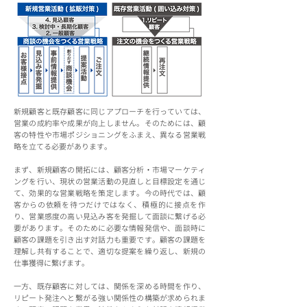
新規顧客と既存顧客に同じアプローチを行っていては、
営業の成約率や成果が向上しません。そのためには、顧
客の特性や市場ポジショニングをふまえ、異なる営業戦
略を立てる必要があります。
まず、新規顧客の開拓には、顧客分析・市場マーケティ
ングを行い、現状の営業活動の見直しと目標設定を通じ
て、効果的な営業戦略を策定します。今の時代では、顧
客からの依頼を待つだけではなく、積極的に接点を作
り、営業感度の高い見込み客を発掘して面談に繋げる必
要があります。そのために必要な情報発信や、面談時に
顧客の課題を引き出す対話力も重要です。顧客の課題を
理解し共有することで、適切な提案を繰り返し、新規の
仕事獲得に繋げます。
一方、既存顧客に対しては、関係を深める時間を作り、
リピート発注へと繋がる強い関係性の構築が求められま