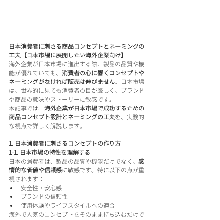
日本消費者に刺さる商品コンセプトとネーミングの
工夫【日本市場に展開したい海外企業向け】
海外企業が日本市場に進出する際、製品の品質や機
能が優れていても、
消費者の心に響くコンセプトや
ネーミングがなければ販売は伸びません
。日本市場
は、世界的に見ても消費者の目が厳しく、ブランド
や商品の意味やストーリーに敏感です。
本記事では、
海外企業が日本市場で成功するための
商品コンセプト設計とネーミングの工夫
を、実務的
な視点で詳しく解説します。
1. 日本消費者に刺さるコンセプトの作り方
1-1. 日本市場の特性を理解する
日本の消費者は、製品の品質や機能だけでなく、
感
情的な価値や信頼感
に敏感です。特に以下の点が重
視されます：
安全性・安心感
ブランドの信頼性
使用体験やライフスタイルへの適合
海外で人気のコンセプトをそのまま持ち込むだけで