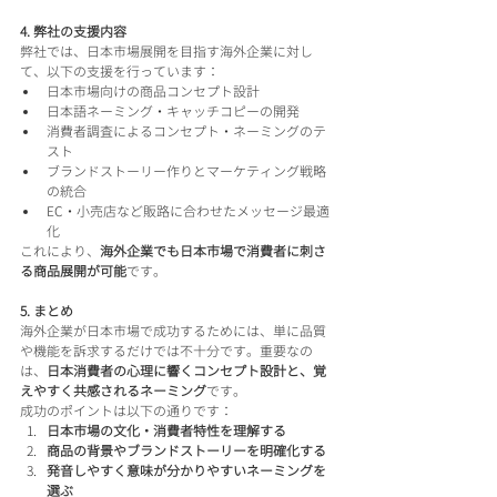
4. 弊社の支援内容
弊社では、日本市場展開を目指す海外企業に対し
て、以下の支援を行っています：
日本市場向けの商品コンセプト設計
日本語ネーミング・キャッチコピーの開発
消費者調査によるコンセプト・ネーミングのテ
スト
ブランドストーリー作りとマーケティング戦略
の統合
EC・小売店など販路に合わせたメッセージ最適
化
これにより、
海外企業でも日本市場で消費者に刺さ
る商品展開が可能
です。
5. まとめ
海外企業が日本市場で成功するためには、単に品質
や機能を訴求するだけでは不十分です。重要なの
は、
日本消費者の心理に響くコンセプト設計と、覚
えやすく共感されるネーミング
です。
成功のポイントは以下の通りです：
日本市場の文化・消費者特性を理解する
商品の背景やブランドストーリーを明確化する
発音しやすく意味が分かりやすいネーミングを
選ぶ