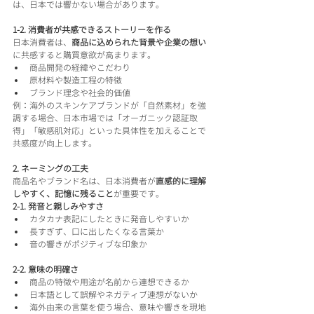
は、日本では響かない場合があります。
1-2. 消費者が共感できるストーリーを作る
日本消費者は、
商品に込められた背景や企業の想い
に共感すると購買意欲が高まります。
商品開発の経緯やこだわり
原材料や製造工程の特徴
ブランド理念や社会的価値
例：海外のスキンケアブランドが「自然素材」を強
調する場合、日本市場では「オーガニック認証取
得」「敏感肌対応」といった具体性を加えることで
共感度が向上します。
2. ネーミングの工夫
商品名やブランド名は、日本消費者が
直感的に理解
しやすく、記憶に残ること
が重要です。
2-1. 発音と親しみやすさ
カタカナ表記にしたときに発音しやすいか
長すぎず、口に出したくなる言葉か
音の響きがポジティブな印象か
2-2. 意味の明確さ
商品の特徴や用途が名前から連想できるか
日本語として誤解やネガティブ連想がないか
海外由来の言葉を使う場合、意味や響きを現地