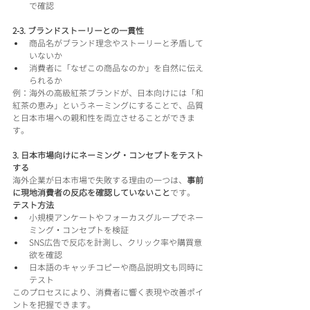
で確認
2-3. ブランドストーリーとの一貫性
商品名がブランド理念やストーリーと矛盾して
いないか
消費者に「なぜこの商品なのか」を自然に伝え
られるか
例：海外の高級紅茶ブランドが、日本向けには「和
紅茶の恵み」というネーミングにすることで、品質
と日本市場への親和性を両立させることができま
す。
3. 日本市場向けにネーミング・コンセプトをテスト
する
海外企業が日本市場で失敗する理由の一つは、
事前
に現地消費者の反応を確認していないこと
です。
テスト方法
小規模アンケートやフォーカスグループでネー
ミング・コンセプトを検証
SNS広告で反応を計測し、クリック率や購買意
欲を確認
日本語のキャッチコピーや商品説明文も同時に
テスト
このプロセスにより、消費者に響く表現や改善ポイ
ントを把握できます。