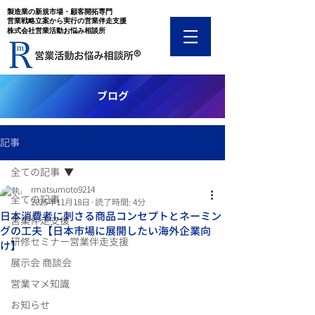
​製造業の新規市場・顧客開拓専門
​営業戦略立案から実行の営業伴走支援
​株式会社営業活動お悩み相談所
​ブログ
記事
全ての記事
rmatsumoto9214
全ての記事
2025年11月18日
読了時間: 4分
日本消費者に刺さる商品コンセプトとネーミン
営業伴走支援
グの工夫【日本市場に展開したい海外企業向
研修セミナー営業伴走支援
け】
展示会 商談会
営業マメ知識
お知らせ