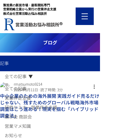
​製造業の新規市場・顧客開拓専門
​営業戦略立案から実行の営業伴走支援
​株式会社営業活動お悩み相談所
​ブログ
記事
全ての記事
rmatsumoto9214
全ての記事
2025年6月11日
読了時間: 3分
中小企業のための海外展開 実践ガイド売るだけ
営業伴走支援
じゃない、残すためのグローバル戦略海外市場
研修セミナー営業伴走支援
調査はこう進める！現実を掴む「ハイブリッド
調査法」
展示会 商談会
営業マメ知識
お知らせ