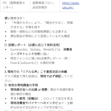
ITC（国際貿易セ
国際貿易フロー、
https://www.intra
ンター）
品目別統計
cen.org/
使い方のコツ：
「市場が大きい」より、「競合が少なく、特徴
が活きる」市場を探す
関税・規制などの非関税障壁にも注意する
類似商品が現地にどう浸透しているかも確認
▷ 民間レポート（必要に応じて有料活用）
Euromonitor、Statista、Mintelなどは、
消費者
ニーズやトレンド分析
に強い
特定ジャンルに強いBtoB業界レポート（例：
Frost & Sullivanなど）も検討対象
3. 現地での「リアルな声」こそ意思決定の命綱
デスク調査で得た仮説は、
現地で必ず検証
してくだ
さい。
▷ 有効な現地調査の手段
現地展示会への出展 or 視察
：競合や流通形態を
掴む絶好の機会
テスト販売（仮輸出）
：小ロットで反応を見る
現地消費者やバイヤーへのインタビュー
：主観
的な好みや文化的ギャップが浮き彫りに