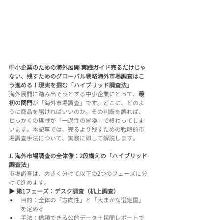
中小企業のための海外展開 実践ガイド売るだけじゃ
ない、残すためのグローバル戦略海外市場調査はこ
う進める！現実を掴む「ハイブリッド調査法」
海外展開に踏み出そうとする中小企業にとって、
最
初の関門
が「海外市場調査」です。どこに、どのよ
うに商品を届ければいいのか。その判断を誤れば、
せっかくの挑戦が「一過性の冒険」で終わってしま
います。本記事では、売るより残すための戦略的市
場調査手法について、実務に即して解説します。
1. 海外市場調査の全体像：2段構えの「ハイブリッド
調査法」
市場調査は、大きく分けて以下の2つのフェーズに分
けて進めます。
▶ 第1フェーズ：デスク調査（机上調査）
目的：全体の「方向性」と「大まかな選定国」
を定める
手法：信頼できる公的データ＋民間レポートで