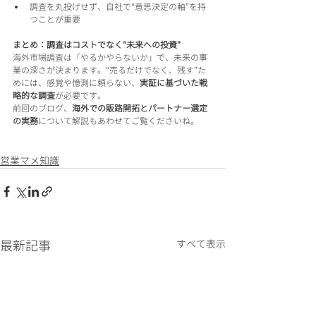
調査を丸投げせず、自社で“意思決定の軸”を持
つことが重要
まとめ：調査はコストでなく“未来への投資”
海外市場調査は「やるかやらないか」で、未来の事
業の深さが決まります。“売るだけでなく、残す”た
めには、感覚や憶測に頼らない、
実証に基づいた戦
略的な調査
が必要です。
前回のブログ、
海外での販路開拓とパートナー選定
の実務
について解説もあわせてご覧くださいね。
営業マメ知識
最新記事
すべて表示