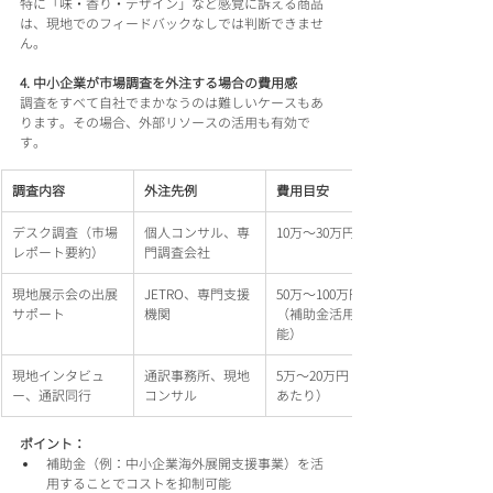
特に「味・香り・デザイン」など感覚に訴える商品
は、現地でのフィードバックなしでは判断できませ
ん。
4. 中小企業が市場調査を外注する場合の費用感
調査をすべて自社でまかなうのは難しいケースもあ
ります。その場合、外部リソースの活用も有効で
す。
調査内容
外注先例
費用目安
デスク調査（市場
個人コンサル、専
10万〜30万円
レポート要約）
門調査会社
現地展示会の出展
JETRO、専門支援
50万〜100万円
サポート
機関
（補助金活用可
能）
現地インタビュ
通訳事務所、現地
5万〜20万円（1日
ー、通訳同行
コンサル
あたり）
ポイント：
補助金（例：中小企業海外展開支援事業）を活
用することでコストを抑制可能