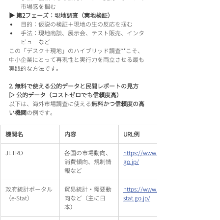
市場感を掴む
▶ 第2フェーズ：現地調査（実地検証）
目的：仮説の検証＋現地の生の反応を掴む
手法：現地商談、展示会、テスト販売、インタ
ビューなど
この「デスク＋現地」のハイブリッド調査**こそ、
中小企業にとって再現性と実行力を両立させる最も
実践的な方法です。
2. 無料で使える公的データと民間レポートの見方
▷ 公的データ（コストゼロでも信頼度高）
以下は、海外市場調査に使える
無料かつ信頼度の高
い機関
の例です。
機関名
内容
URL例
JETRO
各国の市場動向、
https://www.jetro.
消費傾向、規制情
go.jp/
報など
政府統計ポータル
貿易統計・需要動
https://www.e-
（e-Stat）
向など（主に日
stat.go.jp/
本）