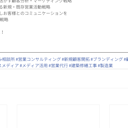
に活かす顧客分析・マーケティング戦略
作る新規・既存営業活動戦略
定しお客様とのコミュニケーションを
戦略
ね！
み相談所
​ 
#営業コンサルティング
​ 
#新規顧客開拓
​ 
#ブランディング
​ 
#
スメディア
​ 
#メディア活用
#営業代行
#建築修繕工事
#製造業