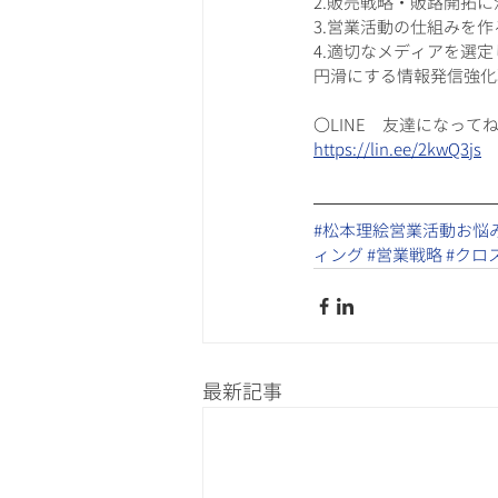
2.販売戦略・販路開拓
3.営業活動の仕組みを
4.適切なメディアを選
円滑にする情報発信強化
〇LINE　友達になって
https://lin.ee/2kwQ3js​
#松本理絵営業活動お悩
ィング
​ 
#営業戦略
​ 
#クロ
最新記事