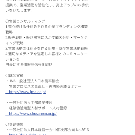
提案で、営業活動を活性化し、売上アップのお手伝
いをいたします。
〇営業コンサルティング
1.売り続ける仕組みを作る企業ブランディング構築
戦略
2.販売戦略・販路開拓に活かす顧客分析・マーケテ
ィング戦略
3.営業活動の仕組みを作る新規・既存営業活動戦略
4.適切なメディアを選定しお客様とのコミュニケー
ションを
円滑にする情報発信強化戦略
〇講師実績
・JMA一般社団法人日本能率協会
　営業プロセスの見直し・再構築実践セミナー
　https://www.jma.or.jp/
・一般社団法人中部産業連盟
　経験値活用型人材サポート人材登録
　https://www.chusanren.or.jp/
〇登録機関
・一般社団法人日本経営士会 中部支部会員 No.5616