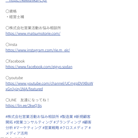
　https://keieishikai-c.jp/​
〇資格
​・経営士補
〇株式会社営業活動お悩み相談所　
https://www.matsumotorie.com/
〇insta
https://www.instagram.com/rie.m_eir/
〇facebook
https://www.facebook.com/eigyo.sodan
〇youtube
https://www.youtube.com/channel/UCmgpDVIXBoW
xGn1yizy1NjA/featured
〇LINE　友達になってね！
https://lin.ee/2kwQ3js
#株式会社営業活動お悩み相談所
#製造業
#新規顧客
開拓
#営業コンサルティング
#ブランディング
#顧客
分析
#マーケティング
#営業戦略
#クロスメディア
#
メディア活用