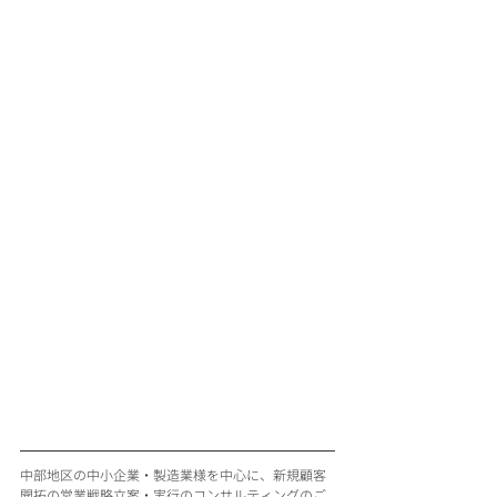
中部地区の中小企業・製造業様を中心に、新規顧客
開拓の営業戦略立案・実行のコンサルティングのご