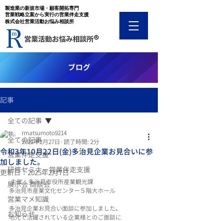
​製造業の新規市場・顧客開拓専門
​営業戦略立案から実行の営業伴走支援
​株式会社営業活動お悩み相談所
​ブログ
記事
全ての記事
rmatsumoto9214
全ての記事
2022年2月27日
読了時間: 2分
令和3年10月22日(金)多治見企業お見合いに参
営業伴走支援
加しました。
研修セミナー営業伴走支援
更新日：
2025年2月7日
 主催：多治見市役所産業観光課
展示会 商談会
多治見市産業文化センター５階大ホール
営業マメ知識
多治見企業お見合い面談に参加しました。
お知らせ
地元で活躍されている企業様とのご面談に