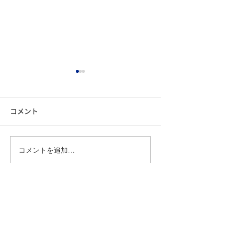
コメント
新年ご挨拶
新年ご挨拶「泰然自信」
コメントを追加…