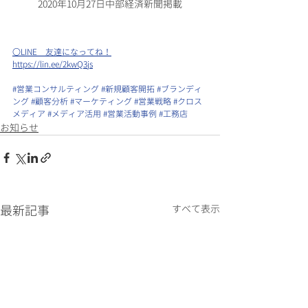
2020年10月27日中部経済新聞掲載
〇LINE　友達になってね！
https://lin.ee/2kwQ3js
#営業コンサルティング
#新規顧客開拓
#ブランディ
ング
#顧客分析
#マーケティング
#営業戦略
#クロス
メディア
#メディア活用
#営業活動事例
#工務店
お知らせ
最新記事
すべて表示