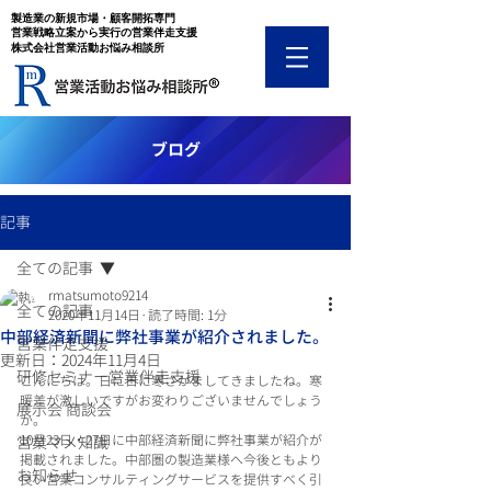
​製造業の新規市場・顧客開拓専門
​営業戦略立案から実行の営業伴走支援
​株式会社営業活動お悩み相談所
​ブログ
記事
全ての記事
rmatsumoto9214
全ての記事
2020年11月14日
読了時間: 1分
中部経済新聞に弊社事業が紹介されました。
営業伴走支援
更新日：
2024年11月4日
研修セミナー営業伴走支援
こんにちは。日に日に寒さがましてきましたね。寒
暖差が激しいですがお変わりございませんでしょう
展示会 商談会
か。
10月23日・27日に中部経済新聞に弊社事業が紹介が
営業マメ知識
掲載されました。中部圏の製造業様へ今後ともより
お知らせ
良い営業コンサルティングサービスを提供すべく引